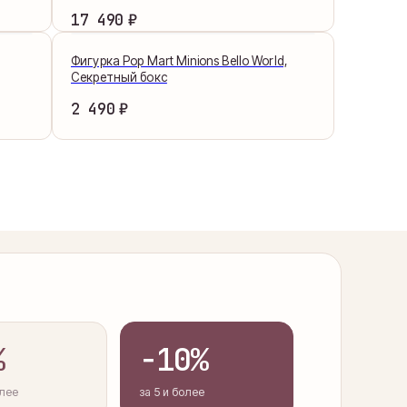
₽
17 490
Фигурка Pop Mart Minions Bello World,
Секретный бокс
₽
2 490
%
−10%
олее
за 5 и более