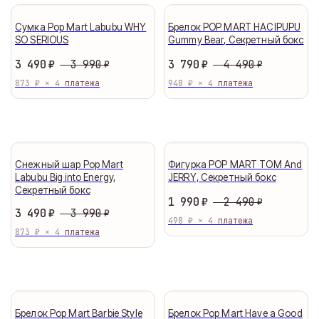
Сумка Pop Mart Labubu WHY
Брелок POP MART HACIPUPU
SO SERIOUS
Gummy Bear, Секретный бокс
Оплата частями
3 990
4 490
3 490
₽
3 790
₽
₽
₽
873 ₽ × 4
948 ₽ × 4
Оплатите сегодня 25% стоимости покупки картой
любого банка, остальное — тремя платежами раз
в две недели.
Снежный шар Pop Mart
Фигурка POP MART TOM And
Оплата
Через
Через
Через
Labubu Big into Energy,
JERRY, Секретный бокс
сегодня
2 недели
4 недели
6 недель
Секретный бокс
2 490
1 990
₽
₽
25%
25%
25%
25%
3 990
3 490
₽
₽
498 ₽ × 4
873 ₽ × 4
Без комиссий и переплат
Как обычная оплата картой
Брелок Pop Mart Barbie Style
Брелок Pop Mart Have a Good
Понятно