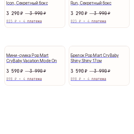
Icon, Секретный бокс
Run, Секретный бокс
3 990
3 990
3 290
₽
3 290
₽
₽
₽
823 ₽ × 4
823 ₽ × 4
Мини-сумка Pop Mart
Брелок Pop Mart CryBaby
CryBaby Vacation Mode On
Shiny Shiny 17см
3 990
3 990
3 590
₽
3 590
₽
₽
₽
898 ₽ × 4
898 ₽ × 4