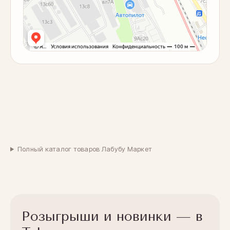
Оплатите сегодня 25% стоимости покупки картой
любого банка, остальное — тремя платежами раз
в две недели.
Оплата
Через
Через
Через
сегодня
2 недели
4 недели
6 недель
25%
25%
25%
25%
Без комиссий и переплат
Полный каталог товаров Лабубу Маркет
Как обычная оплата картой
Понятно
Розыгрыши и новинки — в