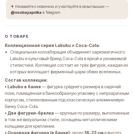
✈ Узнавайте о новинках и участвуйте в розыгрышах —
@osobayapolka
в Telegram
О ТОВАРЕ
Коллекционная серия Labubu × Coca-Cola:
Специальная коллаборация объединяет харизматичного
Labubu и культовый бренд Coca-Cola в яркой и узнаваемой
стилистике. Коллекция состоит из трёх фигурок, каждая из
которых воплощает фирменный шарм обеих вселенных.
Состав коллекции:
•
Labubu в банке
— фигурка среднего размера в сидячей
позе, помещённая в банкообразную упаковку с непрозрачным
корпусом, стилизованным под классическую алюминиевую
банку Coca-Cola.
•
Две фигурки-брелка
— крупные по размеру, выполненные
в том же визуальном стиле, оснащены металлическими
кольцами для крепления.
•
Основная фигурка (в банке):
около
18-23 см
в высоту