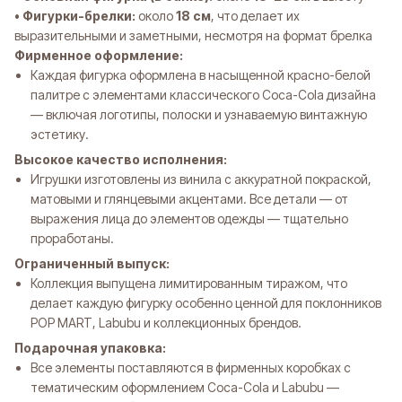
•
Фигурки-брелки:
около
18 см
, что делает их
выразительными и заметными, несмотря на формат брелка
Фирменное оформление:
Каждая фигурка оформлена в насыщенной красно-белой
палитре с элементами классического Coca-Cola дизайна
Оплата частями
— включая логотипы, полоски и узнаваемую винтажную
эстетику.
Высокое качество исполнения:
Оплатите сегодня 25% стоимости покупки картой
Игрушки изготовлены из винила с аккуратной покраской,
любого банка, остальное — тремя платежами раз
в две недели.
матовыми и глянцевыми акцентами. Все детали — от
выражения лица до элементов одежды — тщательно
проработаны.
Оплата
Через
Через
Через
Ограниченный выпуск:
сегодня
2 недели
4 недели
6 недель
Коллекция выпущена лимитированным тиражом, что
25%
25%
25%
25%
делает каждую фигурку особенно ценной для поклонников
POP MART, Labubu и коллекционных брендов.
Подарочная упаковка:
Без комиссий и переплат
Все элементы поставляются в фирменных коробках с
Как обычная оплата картой
тематическим оформлением Coca-Cola и Labubu —