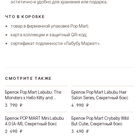
эстетично и удобно для хранения или подарка.
Понятно
ЧТО В КОРОБКЕ
товар в фирменной упаковке Pop Mart;
карта коллекции и защитный QR-код;
сертификат подлинности «Лабубу Маркет».
СМОТРИТЕ ТАКЖЕ
Брелок Pop Mart Labubu: The
Брелок Pop Mart Labubu Hair
Monsters x Hello Kitty and
Salon Series, Секретный бокс
Friends, Секретный бокс
3 790 ₽
4 990 ₽
Брелок POP MART Mini Labubu
Брелок Pop Mart Crybaby Wild
4.0 (A-M), Секретный бокс
But Cutie, Секретный бокс
2 490 ₽
3 490 ₽