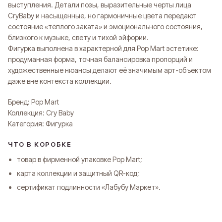
Оплата частями
выступления. Детали позы, выразительные черты лица
CryBaby и насыщенные, но гармоничные цвета передают
состояние «тёплого заката» и эмоционального состояния,
близкого к музыке, свету и тихой эйфории.
Оплатите сегодня 25% стоимости покупки картой
любого банка, остальное — тремя платежами раз
Фигурка выполнена в характерной для Pop Mart эстетике:
в две недели.
продуманная форма, точная балансировка пропорций и
художественные нюансы делают её значимым арт-объектом
даже вне контекста коллекции.
Оплата
Через
Через
Через
сегодня
2 недели
4 недели
6 недель
Бренд: Pop Mart
25%
25%
25%
25%
Коллекция: Cry Baby
Категория: Фигурка
Без комиссий и переплат
ЧТО В КОРОБКЕ
товар в фирменной упаковке Pop Mart;
Как обычная оплата картой
карта коллекции и защитный QR-код;
Понятно
сертификат подлинности «Лабубу Маркет».