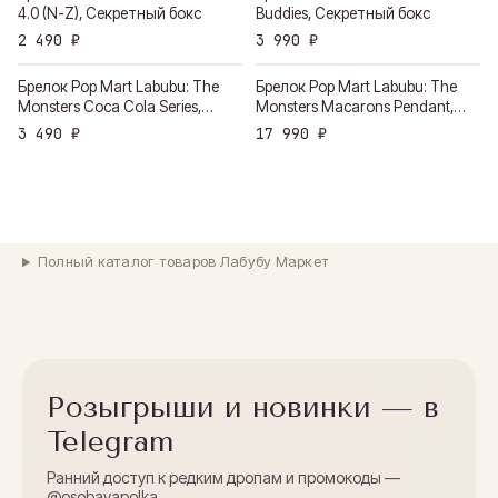
4.0 (N-Z), Секретный бокс
Buddies, Секретный бокс
2 490 ₽
3 990 ₽
Брелок Pop Mart Labubu: The
Брелок Pop Mart Labubu: The
Monsters Coca Cola Series,
Monsters Macarons Pendant,
Секретный бокс
Редкий цвет
3 490 ₽
17 990 ₽
Полный каталог товаров Лабубу Маркет
Розыгрыши и новинки — в
Telegram
Ранний доступ к редким дропам и промокоды —
@osobayapolka