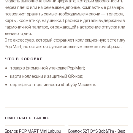
Модель выполнена в мини-формате, который удобно носить
через плечо или на ремешке-цепочке. Компактные размеры
Оплатите сегодня 25% стоимости покупки картой
позволяют хранить самые необходимые мелочи — телефон,
любого банка, остальное — тремя платежами раз
карты, косметику, наушники. Графика и детали выдержаны в
в две недели.
гармоничной палитре, отражающей настроение отпуска или
ленивого дня.
Оплата
Через
Через
Через
Это аксессуар, который сохраняет коллекционную эстетику
сегодня
2 недели
4 недели
6 недель
Pop Mart, но остаётся функциональным элементом образа.
25%
25%
25%
25%
ЧТО В КОРОБКЕ
товар в фирменной упаковке Pop Mart;
Без комиссий и переплат
карта коллекции и защитный QR-код;
Как обычная оплата картой
сертификат подлинности «Лабубу Маркет».
Понятно
СМОТРИТЕ ТАКЖЕ
Брелок POP MART Mini Labubu
Брелок 52TOYS Bob&Tim - Best