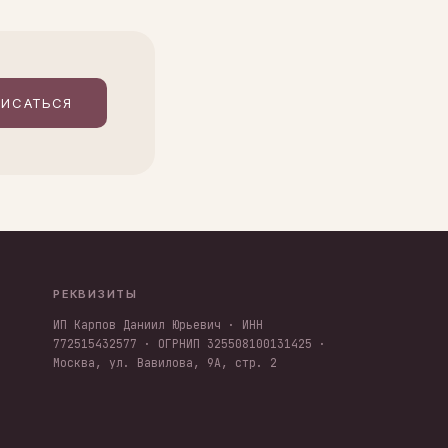
ИСАТЬСЯ
РЕКВИЗИТЫ
ИП Карпов Даниил Юрьевич · ИНН
772515432577 · ОГРНИП 325508100131425 ·
Москва, ул. Вавилова, 9А, стр. 2