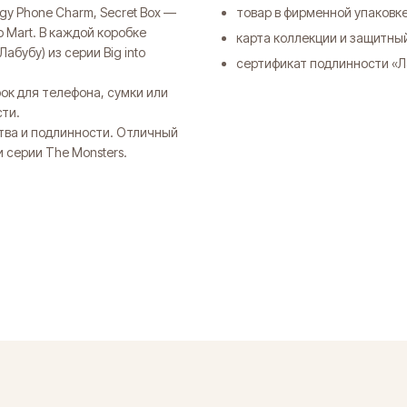
rgy Phone Charm, Secret Box —
товар в фирменной упаковке
 Mart. В каждой коробке
карта коллекции и защитны
бубу) из серии Big into
сертификат подлинности «Л
ок для телефона, сумки или
сти.
тва и подлинности. Отличный
 серии The Monsters.