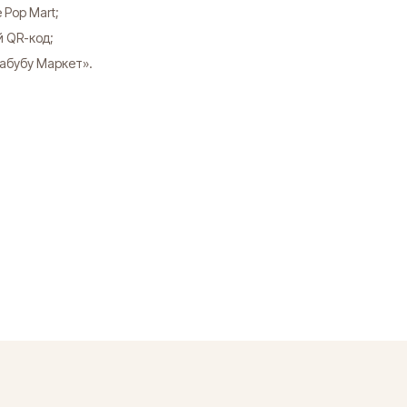
 Pop Mart;
й QR-код;
абубу Маркет».