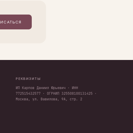
ИСАТЬСЯ
РЕКВИЗИТЫ
ИП Карпов Даниил Юрьевич · ИНН
772515432577 · ОГРНИП 325508100131425 ·
Москва, ул. Вавилова, 9А, стр. 2