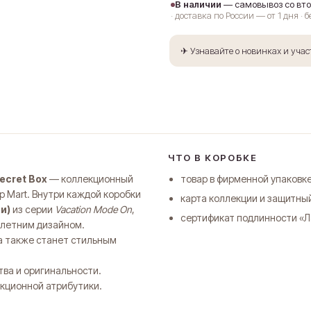
В наличии
— самовывоз со вт
· доставка по России — от 1 дня · 
✈ Узнавайте о новинках и уча
ЧТО В КОРОБКЕ
ecret Box
— коллекционный
товар в фирменной упаковке
p Mart. Внутри каждой коробки
карта коллекции и защитны
и)
из серии
Vacation Mode On
,
сертификат подлинности «Л
Оплата частями
 летним дизайном.
 а также станет стильным
тва и оригинальности.
латите сегодня 25% стоимости покупки картой любого банка, осталь
екционной атрибутики.
— тремя платежами раз в две недели.