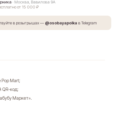
орника
· Москва, Вавилова 9А
бесплатно от 15 000 ₽
ствуйте в розыгрышах —
@osobayapolka
в Telegram
 Pop Mart;
й QR-код;
абубу Маркет».
ное