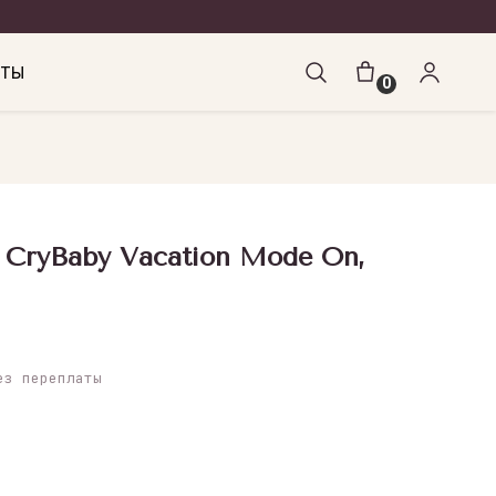
КТЫ
0
 CryBaby Vacation Mode On,
з переплаты
у