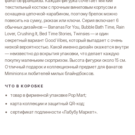
Оплата частями
фанатов франшизы. Каждая фигурка сочетает мягкий
текстильный костюм с прочным виниловым корпусом и
оснащена цепочкой-карабином, поэтому брелок можно
повесить на сумку, рюкзак или ключи. Серия включает 6
Оплатите сегодня 25% стоимости покупки картой
обычных дизайнов — Bananas For You, Bubble Bath Time, Rain
любого банка, остальное — тремя платежами раз
Lover, Crushing It, Bed Time Stories, Twinsies — и один
в две недели.
секретный вариант Good Vibes, который выпадает с очень
низкой вероятностью. Какой именно дизайн окажется внутри
Оплата
Через
Через
Через
— неизвестно до вскрытия упаковки, что делает каждую
сегодня
2 недели
4 недели
6 недель
покупку маленьким сюрпризом. Высота фигурки около 15 см.
25%
25%
25%
25%
Отличный подарок и коллекционный предмет для фанатов
Miminions и любителей милых блайндбоксов.
ЧТО В КОРОБКЕ
Без комиссий и переплат
товар в фирменной упаковке Pop Mart;
Как обычная оплата картой
карта коллекции и защитный QR-код;
сертификат подлинности «Лабубу Маркет».
Понятно