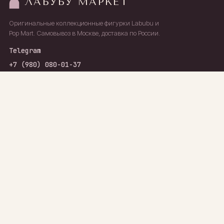
ЛАБУБУ МАРКЕТ
Оригинальные коллекционные фигурки Labubu и
Pop Mart. Самовывоз в Москве, доставка по России.
Telegram
+7 (980) 080-01-37
МАГАЗИН
ПОКУПАТЕЛЯМ
Каталог
Доставка и оплата
Оптовые условия
О нас
Отзывы
Оферта
Политика
конфиденциальности
РЕКВИЗИТЫ
ИП Карпов Даниил Юрьевич ·
ИНН 772515432577 · ОГРНИП
325508100131425 · Москва,
ул. Вавилова, 9А, стр. 2